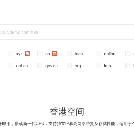
.xyz
.cn
.tech
.online
n
.net.cn
.gov.cn
.org
.info
.
香港空间
开即用，搭载新一代CPU，支持独立IP和高网络带宽及存储性能，适用于