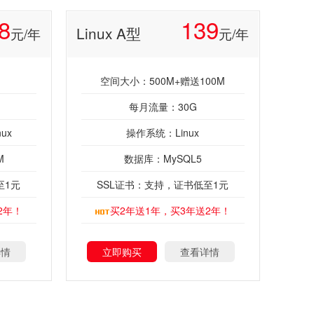
8
139
Linux A型
元/年
元/年
空间大小：500M+赠送100M
每月流量：30G
ux
操作系统：Linux
M
数据库：MySQL5
至1元
SSL证书：支持，证书低至1元
2年！
买2年送1年，买3年送2年！
详情
立即购买
查看详情