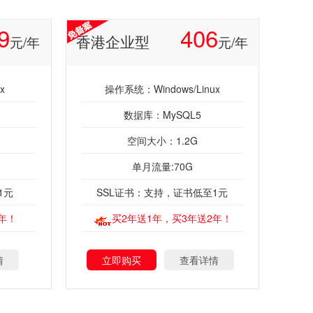
9
406
香港企业型
元/年
元/年
x
操作系统：Windows/Linux
数据库：MySQL5
空间大小：1.2G
单月流量:70G
1元
SSL证书：支持，证书低至1元
年！
买2年送1年，买3年送2年！
情
立即购买
查看详情