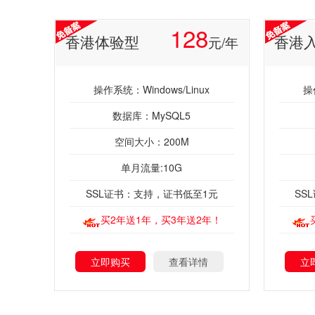
128
香港体验型
香港
元/年
操作系统：Windows/Linux
操
数据库：MySQL5
空间大小：200M
单月流量:10G
SSL证书：支持，证书低至1元
SS
买2年送1年，买3年送2年！
立即购买
查看详情
立