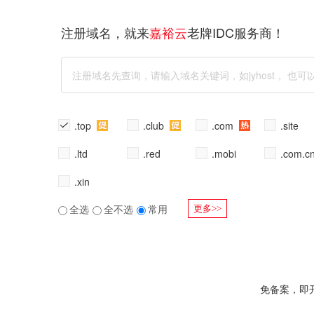
注册域名，就来
老牌IDC服务商！
嘉裕云
.top
.club
.com
.site
.ltd
.red
.mobi
.com.c
.xin
全选
全不选
常用
更多>>
免备案，即