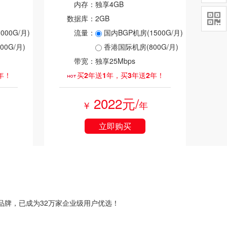
内存：
独享4GB

数据库：
2GB
00G/月)
流量：
国内BGP机房(1500G/月)
0G/月)
香港国际机房(800G/月)
带宽：
独享25Mbps
年！
买2年送1年，买3年送2年！
2022元/
￥
年
立即购买
选品牌，已成为32万家企业级用户优选！